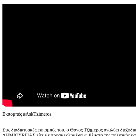
Εκπομπές #AskTzimeros
Στις διαδικτυακές εκπομπές του, ο Θάνος Τζήμερος αναλύει διεξοδικά
ΔΗΜΙΟΥΡΓΙΑΣ είτε με προσκεκλημένους, θέματα της πολιτικής και 