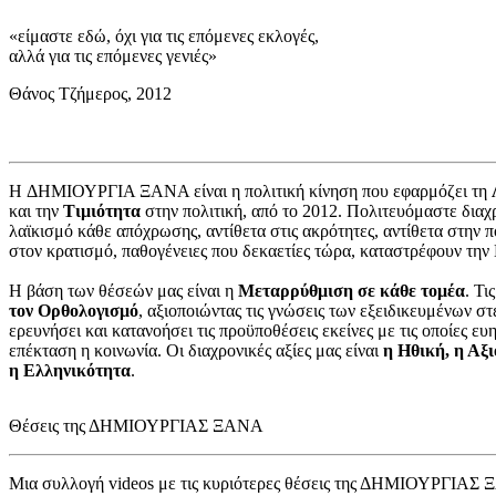
«είμαστε εδώ, όχι για τις επόμενες εκλογές,
αλλά για τις επόμενες γενιές»
Θάνος Τζήμερος, 2012
H ΔΗΜΙΟΥΡΓΙΑ ΞΑΝΑ είναι η πολιτική κίνηση που εφαρμόζει τη
και την
Τιμιότητα
στην πολιτική, από το 2012. Πολιτευόμαστε διαχρ
λαϊκισμό κάθε απόχρωσης, αντίθετα στις ακρότητες, αντίθετα στην π
στον κρατισμό, παθογένειες που δεκαετίες τώρα, καταστρέφουν την
Η βάση των θέσεών μας είναι η
Μεταρρύθμιση σε κάθε τομέα
. Τι
τον Ορθολογισμό
, αξιοποιώντας τις γνώσεις των εξειδικευμένων στ
ερευνήσει και κατανοήσει τις προϋποθέσεις εκείνες με τις οποίες ευη
επέκταση η κοινωνία. Οι διαχρονικές αξίες μας είναι
η Ηθική, η Αξι
η Ελληνικότητα
.
Θέσεις της ΔΗΜΙΟΥΡΓΙΑΣ ΞΑΝΑ
Μια συλλογή videos με τις κυριότερες θέσεις της ΔΗΜΙΟΥΡΓΙΑΣ 