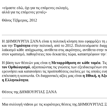
«είμαστε εδώ, όχι για τις επόμενες εκλογές,
αλλά για τις επόμενες γενιές»
Θάνος Τζήμερος, 2012
H ΔΗΜΙΟΥΡΓΙΑ ΞΑΝΑ είναι η πολιτική κίνηση που εφαρμόζει τη
και την
Τιμιότητα
στην πολιτική, από το 2012. Πολιτευόμαστε διαχρ
λαϊκισμό κάθε απόχρωσης, αντίθετα στις ακρότητες, αντίθετα στην π
στον κρατισμό, παθογένειες που δεκαετίες τώρα, καταστρέφουν την
Η βάση των θέσεών μας είναι η
Μεταρρύθμιση σε κάθε τομέα
. Τι
τον Ορθολογισμό
, αξιοποιώντας τις γνώσεις των εξειδικευμένων στ
ερευνήσει και κατανοήσει τις προϋποθέσεις εκείνες με τις οποίες ευη
επέκταση η κοινωνία. Οι διαχρονικές αξίες μας είναι
η Ηθική, η Αξι
η Ελληνικότητα
.
Θέσεις της ΔΗΜΙΟΥΡΓΙΑΣ ΞΑΝΑ
Μια συλλογή videos με τις κυριότερες θέσεις της ΔΗΜΙΟΥΡΓΙΑΣ 