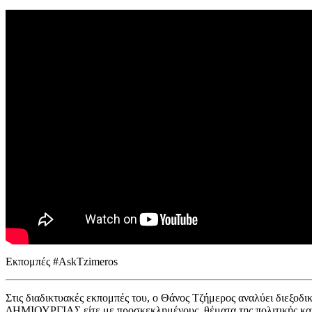
Εκπομπές #AskTzimeros
Στις διαδικτυακές εκπομπές του, ο Θάνος Τζήμερος αναλύει διεξοδικά
ΔΗΜΙΟΥΡΓΙΑΣ είτε με προσκεκλημένους, θέματα της πολιτικής και 